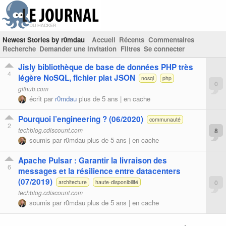
Newest Stories by r0mdau
Accueil
Récents
Commentaires
Recherche
Demander une invitation
Filtres
Se connecter
Jisly bibliothèque de base de données PHP très
4
légère NoSQL, fichier plat JSON
nosql
php
0
github.com
écrit par
r0mdau
plus de 5 ans |
en cache
Pourquoi l’engineering ? (06/2020)
communauté
2
techblog.cdiscount.com
8
soumis par
r0mdau
plus de 5 ans |
en cache
Apache Pulsar : Garantir la livraison des
6
messages et la résilience entre datacenters
(07/2019)
0
architecture
haute-disponibilité
techblog.cdiscount.com
soumis par
r0mdau
plus de 5 ans |
en cache