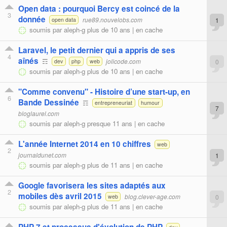
Open data : pourquoi Bercy est coincé de la
3
donnée
rue89.nouvelobs.com
1
open data
soumis par
aleph-g
plus de 10 ans |
en cache
Laravel, le petit dernier qui a appris de ses
4
aînés
☶
jolicode.com
0
dev
php
web
soumis par
aleph-g
plus de 10 ans |
en cache
"Comme convenu" - Histoire d’une start-up, en
6
Bande Dessinée
☶
entrepreneuriat
humour
7
bloglaurel.com
soumis par
aleph-g
presque 11 ans |
en cache
L'année Internet 2014 en 10 chiffres
web
2
journaldunet.com
1
soumis par
aleph-g
plus de 11 ans |
en cache
Google favorisera les sites adaptés aux
2
mobiles dès avril 2015
blog.clever-age.com
0
web
soumis par
aleph-g
plus de 11 ans |
en cache