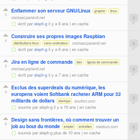
Enflammer son serveur GNU/Linux
graphe
linux
3
michael.parienti.net
0
écrit par
aleph-g
il y a 6 ans |
en cache
Construire ses propres images Raspbian
4
michael.parienti.net
0
distributions linux
nano-ordinateur
écrit par
aleph-g
il y a 6 ans |
en cache
Jira en ligne de commande
dev
lignes de commande
3
michael.parienti.net
0
écrit par
aleph-g
il y a 7 ans |
en cache
Exclus des superdeals du numérique, les
4
europens voient Softbank racheter ARM pour 32
0
milliards de dollars
soufron.com
startups
soumis par
aleph-g
il y a 10 ans |
en cache
Design sans frontières, où comment trouver un
6
job au bout du monde
medium.com
0
emploi
entretien
soumis par
aleph-g
plus de 10 ans |
en cache