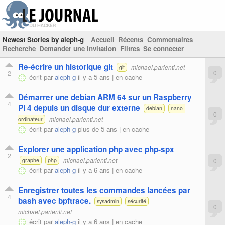
Newest Stories by aleph-g
Accueil
Récents
Commentaires
Recherche
Demander une invitation
Filtres
Se connecter
Re-écrire un historique git
michael.parienti.net
git
2
0
écrit par
aleph-g
il y a 5 ans |
en cache
Démarrer une debian ARM 64 sur un Raspberry
4
Pi 4 depuis un disque dur externe
debian
nano-
0
michael.parienti.net
ordinateur
écrit par
aleph-g
plus de 5 ans |
en cache
Explorer une application php avec php-spx
2
michael.parienti.net
0
graphe
php
écrit par
aleph-g
il y a 6 ans |
en cache
Enregistrer toutes les commandes lancées par
4
bash avec bpftrace.
sysadmin
sécurité
0
michael.parienti.net
écrit par
aleph-g
il y a 6 ans |
en cache