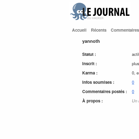
Accueil
Récents
Commentaires
yannoth
Statut :
acti
Inscrit :
plu
Karma :
0, 
Infos soumises :
0
Commentaires postés :
0
À propos :
Un 