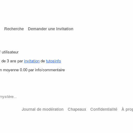
Recherche
Demander une invitation
f utilisateur
s de 3 ans par
invitation
de
tutosinfo
en moyenne 0.00 par info/commentaire
mystère...
Journal de modération
Chapeaux
Confidentialité
À pro