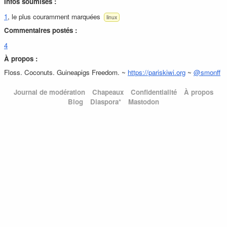
Infos soumises :
1
, le plus couramment marquées
linux
Commentaires postés :
4
À propos :
Floss. Coconuts. Guineapigs Freedom. ~
https://pariskiwi.org
~
@smonff
Journal de modération
Chapeaux
Confidentialité
À propos
Blog
Diaspora*
Mastodon