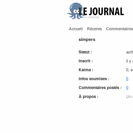
Accueil
Récents
Commentaires
simpers
Statut :
acti
Inscrit :
il 
Karma :
0, 
Infos soumises :
0
Commentaires postés :
0
À propos :
Un 