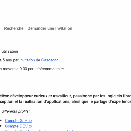
Recherche
Demander une invitation
f utilisateur
 a 5 ans par
invitation
de
Cascador
en moyenne 0.00 par info/commentaire
élève développeur curieux et travailleur, passionné par les logiciels libres
ception et la réalisation d’applications, ainsi que le partage d’expérienc
différents profils:
Compte GitHub
Compte DEV.to