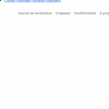
Compte Fosstodon (instance mastodon)
Journal de modération
Chapeaux
Confidentialité
À pro