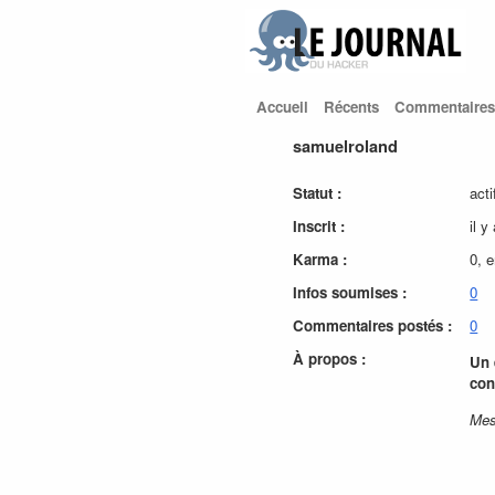
Accueil
Récents
Commentaires
samuelroland
Statut :
acti
Inscrit :
il y
Karma :
0, 
Infos soumises :
0
Commentaires postés :
0
À propos :
Un 
con
Mes 