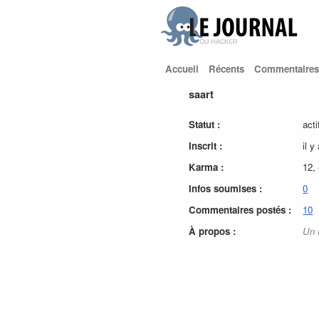
Accueil
Récents
Commentaires
saart
Statut :
acti
Inscrit :
il y
Karma :
12,
Infos soumises :
0
Commentaires postés :
10
À propos :
Un 