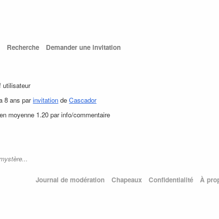
Recherche
Demander une invitation
f utilisateur
 a 8 ans par
invitation
de
Cascador
 en moyenne 1.20 par info/commentaire
mystère...
Journal de modération
Chapeaux
Confidentialité
À pro