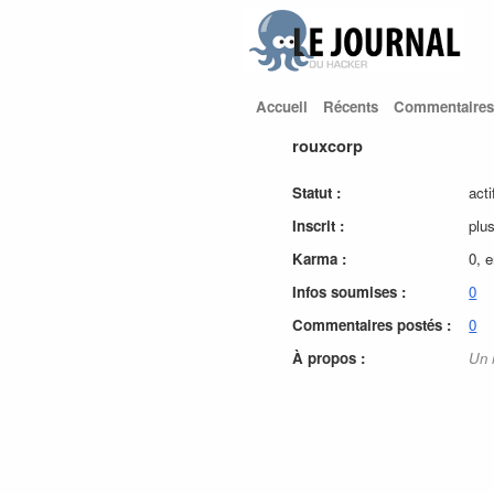
Accueil
Récents
Commentaires
rouxcorp
Statut :
acti
Inscrit :
plu
Karma :
0, 
Infos soumises :
0
Commentaires postés :
0
À propos :
Un 