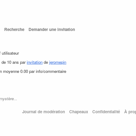
Recherche
Demander une invitation
f utilisateur
s de 10 ans par
invitation
de
jeromepin
en moyenne 0.00 par info/commentaire
mystère...
Journal de modération
Chapeaux
Confidentialité
À pro