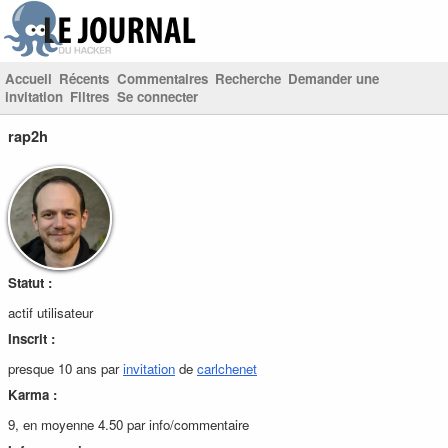
Accueil
Récents
Commentaires
Recherche
Demander une
invitation
Filtres
Se connecter
rap2h
Statut :
actif utilisateur
Inscrit :
presque 10 ans par
invitation
de
carlchenet
Karma :
9, en moyenne 4.50 par info/commentaire