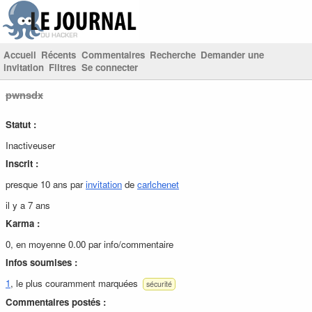
Accueil
Récents
Commentaires
Recherche
Demander une
invitation
Filtres
Se connecter
pwnsdx
Statut :
Inactiveuser
Inscrit :
presque 10 ans par
invitation
de
carlchenet
il y a 7 ans
Karma :
0, en moyenne 0.00 par info/commentaire
Infos soumises :
1
, le plus couramment marquées
sécurité
Commentaires postés :