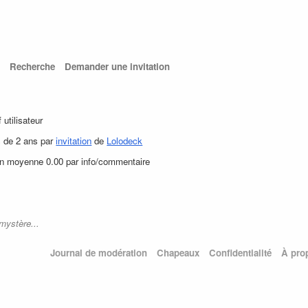
Recherche
Demander une invitation
f utilisateur
s de 2 ans par
invitation
de
Lolodeck
en moyenne 0.00 par info/commentaire
mystère...
Journal de modération
Chapeaux
Confidentialité
À pro