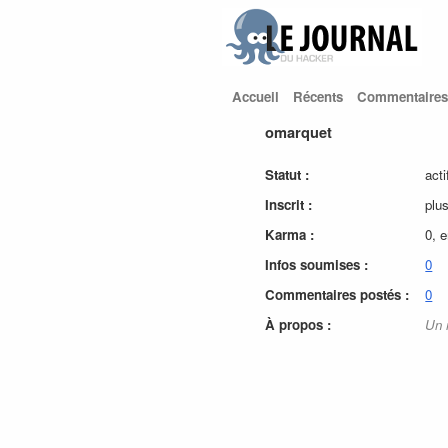
Accueil
Récents
Commentaires
omarquet
Statut :
acti
Inscrit :
plu
Karma :
0, 
Infos soumises :
0
Commentaires postés :
0
À propos :
Un 