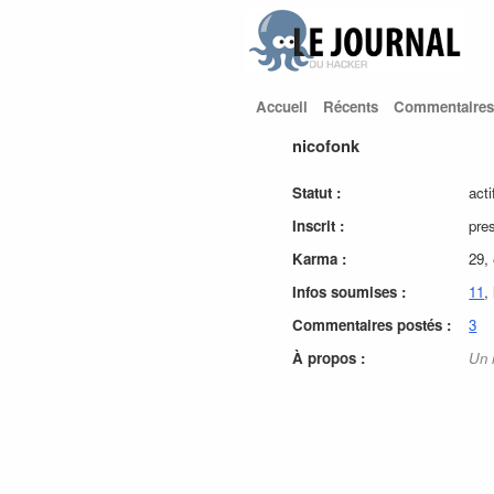
Accueil
Récents
Commentaires
nicofonk
Statut :
acti
Inscrit :
pre
Karma :
29,
Infos soumises :
11
,
Commentaires postés :
3
À propos :
Un 