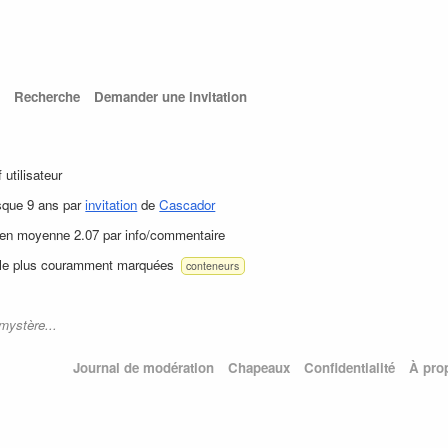
Recherche
Demander une invitation
f utilisateur
sque 9 ans par
invitation
de
Cascador
 en moyenne 2.07 par info/commentaire
 le plus couramment marquées
conteneurs
mystère...
Journal de modération
Chapeaux
Confidentialité
À pro