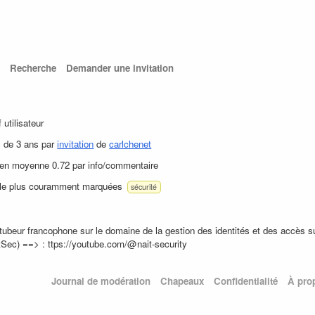
Recherche
Demander une invitation
f utilisateur
s de 3 ans par
invitation
de
carlchenet
 en moyenne 0.72 par info/commentaire
 le plus couramment marquées
sécurité
tubeur francophone sur le domaine de la gestion des identités et des accès s
tSec) ==> : ttps://youtube.com/@nait-security
Journal de modération
Chapeaux
Confidentialité
À pro