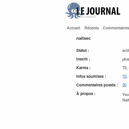
Accueil
Récents
Commentaires
naitsec
Statut :
acti
Inscrit :
plu
Karma :
72,
Infos soumises :
70
,
Commentaires postés :
30
À propos :
You
Nai