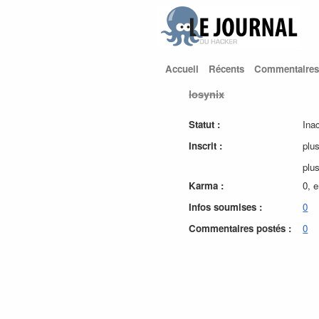
Accueil
Récents
Commentaires
losynix
Statut :
Ina
Inscrit :
plu
plu
Karma :
0, 
Infos soumises :
0
Commentaires postés :
0