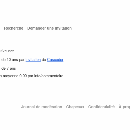
Recherche
Demander une invitation
ctiveuser
s de 10 ans par
invitation
de
Cascador
s de 7 ans
en moyenne 0.00 par info/commentaire
Journal de modération
Chapeaux
Confidentialité
À pro