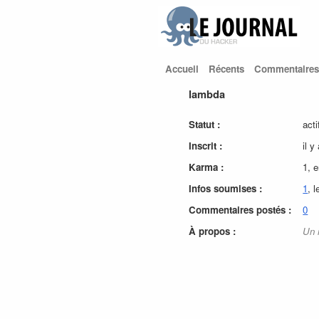
Accueil
Récents
Commentaires
lambda
Statut :
acti
Inscrit :
il y
Karma :
1, 
Infos soumises :
1
, 
Commentaires postés :
0
À propos :
Un 