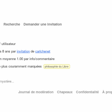
Recherche
Demander une invitation
f utilisateur
 a 8 ans par
invitation
de
carlchenet
en moyenne 1.00 par info/commentaire
le plus couramment marquées
philosophie du Libre
mystère...
Journal de modération
Chapeaux
Confidentialité
À pro