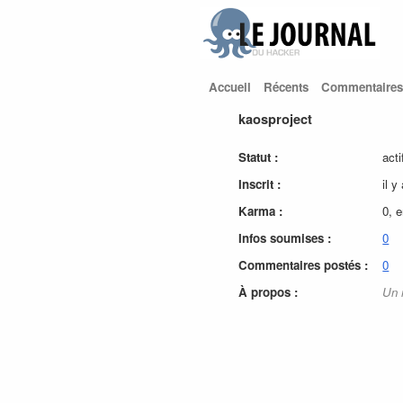
Accueil
Récents
Commentaires
kaosproject
Statut :
acti
Inscrit :
il y
Karma :
0, 
Infos soumises :
0
Commentaires postés :
0
À propos :
Un 