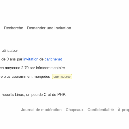
Recherche
Demander une invitation
f utilisateur
s de 9 ans par
invitation
de
carlchenet
 en moyenne 2.70 par info/commentaire
 le plus couramment marquées
open source
 hobbits Linux, un peu de C et de PHP.
Journal de modération
Chapeaux
Confidentialité
À pro