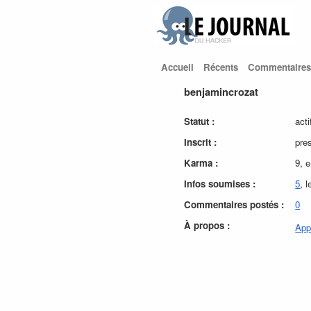
Accueil
Récents
Commentaires
benjamincrozat
Statut :
acti
Inscrit :
pre
Karma :
9, 
Infos soumises :
5
, 
Commentaires postés :
0
À propos :
App