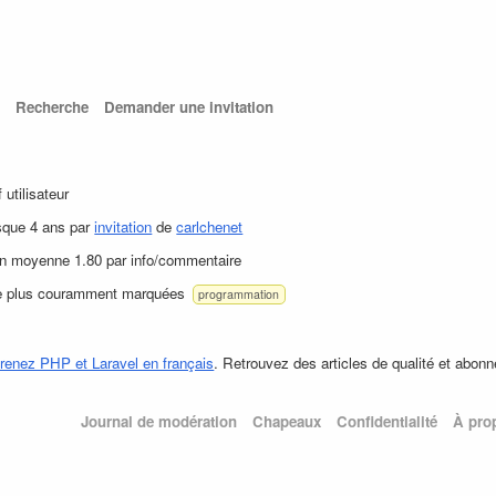
Recherche
Demander une invitation
f utilisateur
sque 4 ans par
invitation
de
carlchenet
en moyenne 1.80 par info/commentaire
le plus couramment marquées
programmation
renez PHP et Laravel en français
. Retrouvez des articles de qualité et abonn
Journal de modération
Chapeaux
Confidentialité
À pro