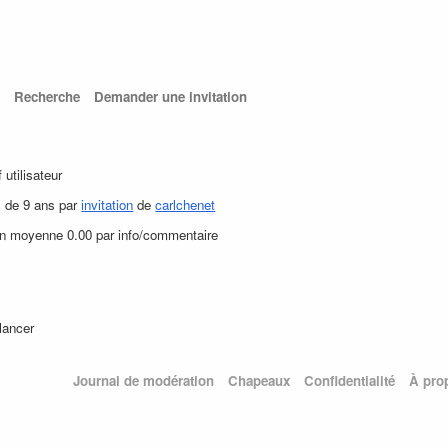
Recherche
Demander une invitation
f utilisateur
s de 9 ans par
invitation
de
carlchenet
en moyenne 0.00 par info/commentaire
elancer
Journal de modération
Chapeaux
Confidentialité
À pro