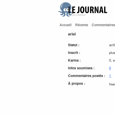
Accueil
Récents
Commentaires
ariel
Statut :
acti
Inscrit :
plu
Karma :
0, 
Infos soumises :
0
Commentaires postés :
1
À propos :
fre