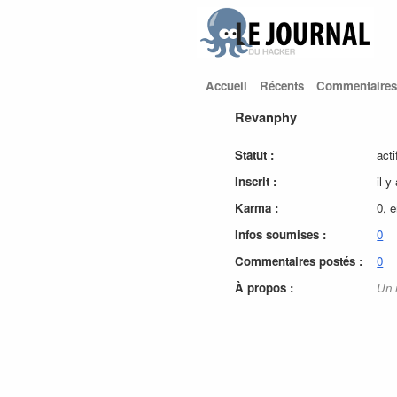
Accueil
Récents
Commentaires
Revanphy
Statut :
acti
Inscrit :
il y
Karma :
0, 
Infos soumises :
0
Commentaires postés :
0
À propos :
Un 