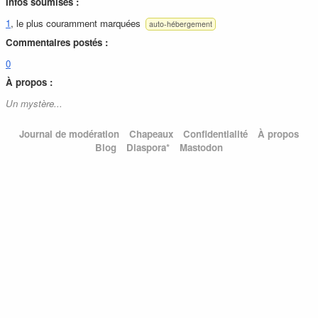
Infos soumises :
1
, le plus couramment marquées
auto-hébergement
Commentaires postés :
0
À propos :
Un mystère...
Journal de modération
Chapeaux
Confidentialité
À propos
Blog
Diaspora*
Mastodon