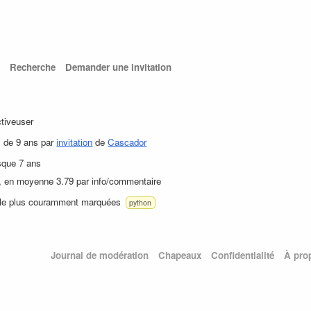
Recherche
Demander une invitation
ctiveuser
s de 9 ans par
invitation
de
Cascador
sque 7 ans
, en moyenne 3.79 par info/commentaire
 le plus couramment marquées
python
Journal de modération
Chapeaux
Confidentialité
À pro