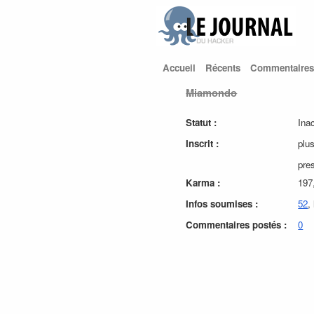
Accueil
Récents
Commentaires
Miamondo
Statut :
Ina
Inscrit :
plu
pre
Karma :
197
Infos soumises :
52
,
Commentaires postés :
0