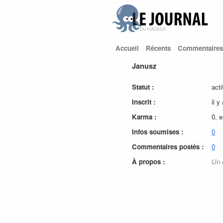
Accueil
Récents
Commentaires
Janusz
Statut :
acti
Inscrit :
il y
Karma :
0, 
Infos soumises :
0
Commentaires postés :
0
À propos :
Un 