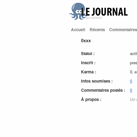
Accueil
Récents
Commentaires
0xxx
Statut :
acti
Inscrit :
pre
Karma :
0, 
Infos soumises :
0
Commentaires postés :
0
À propos :
Un 