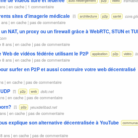
rme de vidéos libre et fédérée
framablo
auto-hébergement
p2p
vidéo
ans |
en cache
|
1 commentaire
érents sites d'imagerie médicale
☶
core.gl
architecture
p2p
santé
8 ans |
en cache
|
pas de commentaire
s un NAT, un proxy ou un firewall grâce à WebRTC, STUN et T
.com
e 8 ans |
en cache
|
pas de commentaire
 Web de vidéos fédérée utilisant le P2P
l
application
p2p
vidéo
e 8 ans |
en cache
|
pas de commentaire
our surfer en P2P et aussi construire votre web décentralisé
ns |
en cache
|
pas de commentaire
t UDP
☶
dsfc.net
p2p
web
ans |
en cache
|
pas de commentaire
born?
☶
yeuxdelibad.net
p2p
ans |
en cache
|
pas de commentaire
us explique son alternative décentralisée à YouTube
communau
 8 ans |
en cache
|
pas de commentaire