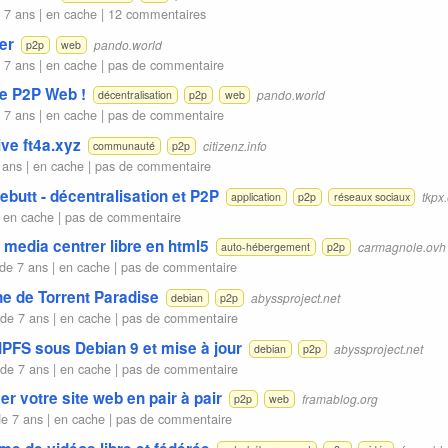
 7 ans |
en cache
|
12 commentaires
er
pando.world
p2p
web
 7 ans |
en cache
|
pas de commentaire
le P2P Web !
pando.world
décentralisation
p2p
web
 7 ans |
en cache
|
pas de commentaire
vive ft4a.xyz
citizenz.info
communauté
p2p
 ans |
en cache
|
pas de commentaire
ebutt - décentralisation et P2P
tkpx
application
p2p
réseaux sociaux
|
en cache
|
pas de commentaire
u media centrer libre en html5
carmagnole.ovh
auto-hébergement
p2p
de 7 ans |
en cache
|
pas de commentaire
ne de Torrent Paradise
abyssproject.net
debian
p2p
de 7 ans |
en cache
|
pas de commentaire
 IPFS sous Debian 9 et mise à jour
abyssproject.net
debian
p2p
de 7 ans |
en cache
|
pas de commentaire
er votre site web en pair à pair
framablog.org
p2p
web
e 7 ans |
en cache
|
pas de commentaire