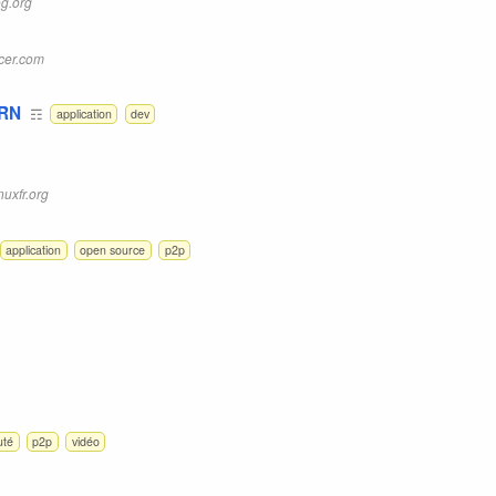
g.org
icer.com
URN
☶
application
dev
inuxfr.org
application
open source
p2p
té
p2p
vidéo