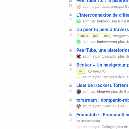
PeerTube 1.0 : la platefo
11
soumis par
dada
presque 8 
L'interconnexion de diff
2
écrit par
barberousse
il y a 
Du peer-to-peer à traver
6
dev.glicer
node.js
p2p
web
écrit par
barberousse
plus d
PeerTube, une plateforme
7
soumis par
Cascador
plus d
Beaker – Un navigateur p
5
korben.info
web
soumis par
Umli
plus de 8 a
Liste de trackers Torren
3
écrit par
bloginfo
plus de 8 
torstream : dontpanic-re
7
soumis par
nikaro
plus de 8 
Framatube : Framasoft no
5
nextinpact.com
soumis par
Colargol
plus de