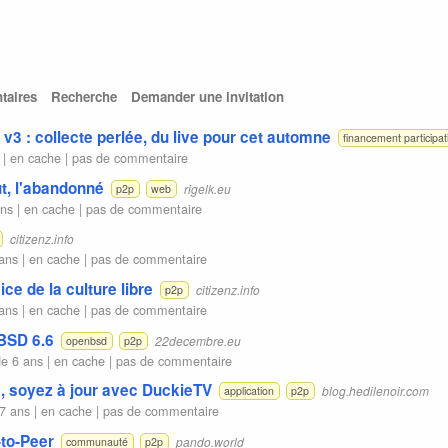
aires
Recherche
Demander une invitation
v3 : collecte perlée, du live pour cet automne
financement participati
 |
en cache
|
pas de commentaire
ut, l'abandonné
rigelk.eu
p2p
web
ans |
en cache
|
pas de commentaire
citizenz.info
ans |
en cache
|
pas de commentaire
vice de la culture libre
citizenz.info
p2p
ans |
en cache
|
pas de commentaire
BSD 6.6
22decembre.eu
openbsd
p2p
e 6 ans |
en cache
|
pas de commentaire
, soyez à jour avec DuckieTV
blog.hedilenoir.com
application
p2p
7 ans |
en cache
|
pas de commentaire
-to-Peer
pando.world
communauté
p2p