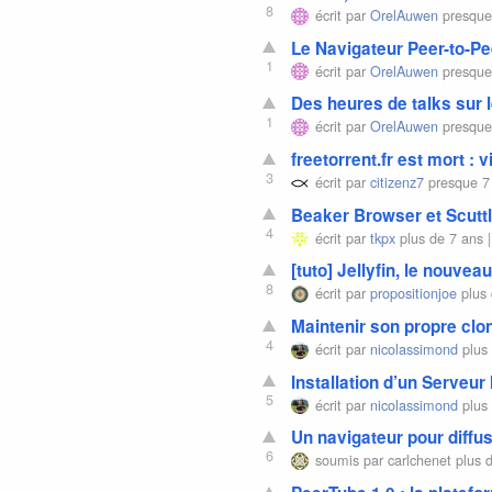
8
écrit par
OrelAuwen
presque
Le Navigateur Peer-to-Pe
1
écrit par
OrelAuwen
presque
Des heures de talks sur 
1
écrit par
OrelAuwen
presque
freetorrent.fr est mort : 
3
écrit par
citizenz7
presque 7
Beaker Browser et Scuttl
4
écrit par
tkpx
plus de 7 ans 
[tuto] Jellyfin, le nouvea
8
écrit par
propositionjoe
plus 
Maintenir son propre clo
4
écrit par
nicolassimond
plus 
Installation d’un Serveur
5
écrit par
nicolassimond
plus 
Un navigateur pour diffus
6
soumis par
carlchenet
plus d