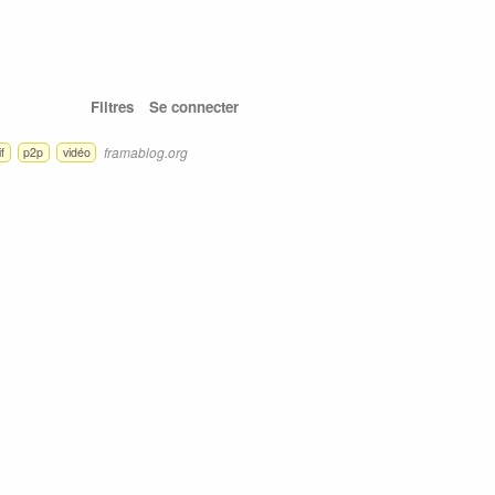
Filtres
Se connecter
framablog.org
f
p2p
vidéo