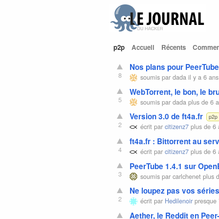
p2p
Accueil
Récents
Comment
Nos plans pour PeerTube 
8
soumis par
dada
il y a 6 ans
WebTorrent, le bon, le br
5
soumis par
dada
plus de 6 
Version 3.0 de ft4a.fr
p2p
2
écrit par
citizenz7
plus de 6 
ft4a.fr : Bittorrent au ser
4
écrit par
citizenz7
plus de 6 
PeerTube 1.4.1 sur Open
3
soumis par
carlchenet
plus d
Ne loupez pas vos séries
2
écrit par
Hedilenoir
presque 
Aether, le Reddit en Peer