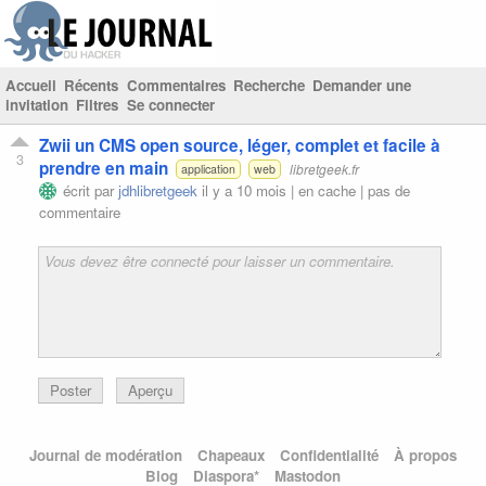
Accueil
Récents
Commentaires
Recherche
Demander une
invitation
Filtres
Se connecter
Zwii un CMS open source, léger, complet et facile à
3
prendre en main
libretgeek.fr
application
web
écrit par
jdhlibretgeek
il y a 10 mois |
en cache
|
pas de
commentaire
Poster
Aperçu
Journal de modération
Chapeaux
Confidentialité
À propos
Blog
Diaspora*
Mastodon