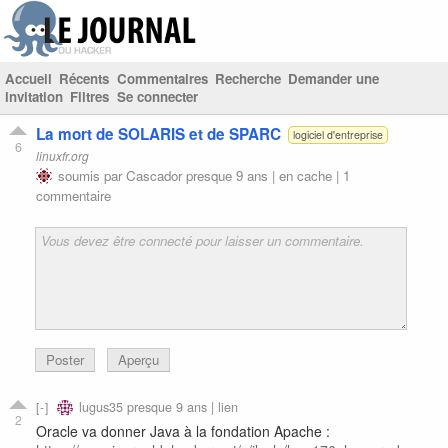
Accueil
Récents
Commentaires
Recherche
Demander une
invitation
Filtres
Se connecter
La mort de SOLARIS et de SPARC
logiciel d'entreprise
6
linuxfr.org
soumis par
Cascador
presque 9 ans |
en cache
|
1
commentaire
Poster
Aperçu
lugus35
presque 9 ans |
lien
2
Oracle va donner Java à la fondation Apache :