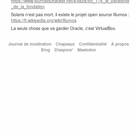
https://www.journalduhacker.net/s/jlazls/lcc_176_le_paradoxe
_de_la_fondation
Solaris n'est pas mort, il existe le projet open source Illumos :
https://fr.wikipedia.org/wiki/Illumos
La seule chose que va garder Oracle, c'est VirtualBox.
Journal de modération
Chapeaux
Confidentialité
À propos
Blog
Diaspora*
Mastodon