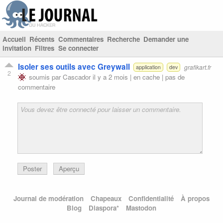
Accueil
Récents
Commentaires
Recherche
Demander une
invitation
Filtres
Se connecter
Isoler ses outils avec Greywall
grafikart.fr
application
dev
2
soumis par
Cascador
il y a 2 mois |
en cache
|
pas de
commentaire
Poster
Aperçu
Journal de modération
Chapeaux
Confidentialité
À propos
Blog
Diaspora*
Mastodon