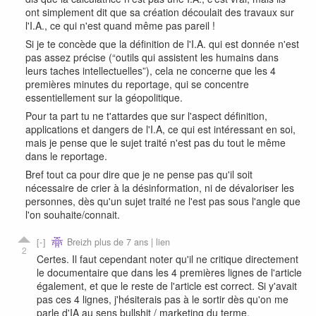
ont simplement dit que sa création découlait des travaux sur
l'I.A., ce qui n'est quand même pas pareil !
Si je te concède que la définition de l'I.A. qui est donnée n'est
pas assez précise (“outils qui assistent les humains dans
leurs taches intellectuelles”), cela ne concerne que les 4
premières minutes du reportage, qui se concentre
essentiellement sur la géopolitique.
Pour ta part tu ne t'attardes que sur l'aspect définition,
applications et dangers de l'I.A, ce qui est intéressant en soi,
mais je pense que le sujet traité n'est pas du tout le même
dans le reportage.
Bref tout ca pour dire que je ne pense pas qu'il soit
nécessaire de crier à la désinformation, ni de dévaloriser les
personnes, dès qu'un sujet traité ne l'est pas sous l'angle que
l'on souhaite/connait.
Breizh
plus de 7 ans |
lien
2
Certes. Il faut cependant noter qu'il ne critique directement
le documentaire que dans les 4 premières lignes de l'article
également, et que le reste de l'article est correct. Si y'avait
pas ces 4 lignes, j'hésiterais pas à le sortir dès qu'on me
parle d'IA au sens bullshit / marketing du terme.