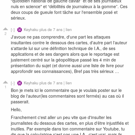
“quotidien national de gauche caviar” et de ses journaleux
nuls en science" et “débilités de journaleux à la gomme”. Ces
deux coups de gueule font tâche sur l'ensemble posé et
sérieux.
Keyhaku
plus de 7 ans |
lien
2
J'avoue ne pas comprendre, d'une part les attaques
insultantes contre le dessous des cartes, d'autre part l'auteur
s'attarde lui sur une définition technique de I.A., de ses
applications et de ses dangers alors que le reportage est
justement centré sur la géopolitique passé les 4 min de
présentation du sujet (et donne aussi une liste de livre pour
approfondir ses connaissances), Bref pas très sérieux …
Keyhaku
plus de 7 ans |
lien
1
Bon je mets ici le commentaire que je voulais poster sur le
blog de l'auteur(les commentaires sont fermés) au cas où il
passerait.
Hello,
Franchement c'est aller un peu vite que d'insulter les
journalistes du dessous des cartes, en plus d'être injustifiés et
inutiles. Par exemple dans ton commentaire sur Youtube, tu
dis que la calculatrice n'est pas une I.A., c'est vrai, mais ils