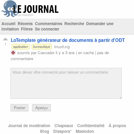
Accueil
Récents
Commentaires
Recherche
Demander une
invitation
Filtres
Se connecter
LoTemplate générateur de documents à partir d'ODT
1
linuxfr.org
application
bureautique
soumis par
Cascador
il y a 3 ans |
en cache
|
pas de
commentaire
Poster
Aperçu
Journal de modération
Chapeaux
Confidentialité
À propos
Blog
Diaspora*
Mastodon