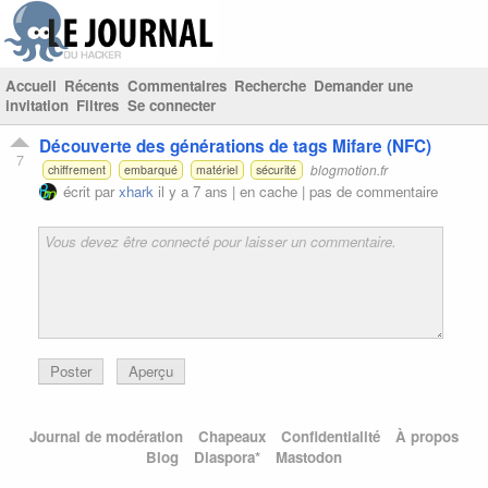
Accueil
Récents
Commentaires
Recherche
Demander une
invitation
Filtres
Se connecter
Découverte des générations de tags Mifare (NFC)
7
blogmotion.fr
chiffrement
embarqué
matériel
sécurité
écrit par
xhark
il y a 7 ans |
en cache
|
pas de commentaire
Poster
Aperçu
Journal de modération
Chapeaux
Confidentialité
À propos
Blog
Diaspora*
Mastodon