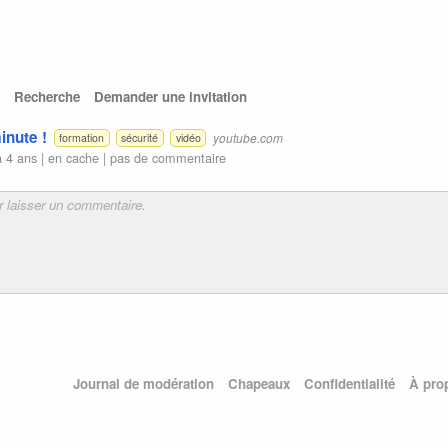
Recherche
Demander une invitation
inute !
youtube.com
formation
sécurité
vidéo
a 4 ans |
en cache
|
pas de commentaire
Journal de modération
Chapeaux
Confidentialité
À pro