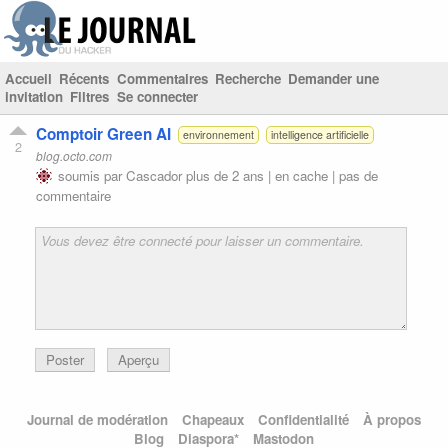
Accueil
Récents
Commentaires
Recherche
Demander une
invitation
Filtres
Se connecter
Comptoir Green AI
environnement
intelligence artificielle
2
blog.octo.com
soumis par
Cascador
plus de 2 ans |
en cache
|
pas de
commentaire
Poster
Aperçu
Journal de modération
Chapeaux
Confidentialité
À propos
Blog
Diaspora*
Mastodon