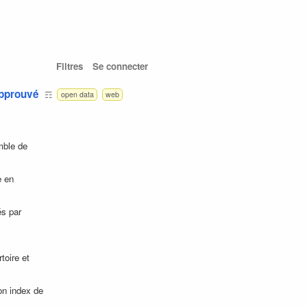
Filtres
Se connecter
approuvé
☶
open data
web
mble de
e en
és par
s
toire et
on index de