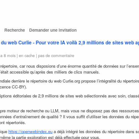
Recherche
Demander une invitation
 du web Curlie - Pour votre IA voilà 2,9 millions de sites web 
 a 8 mois |
en cache
|
pas de commentaire
 répertoire, car nous disposions d’une énorme quantité de données sur l’ense
 n’était accessible qu’après des milliers de clics manuels.
le derrière le répertoire du web Curlie.org propose l’intégralité du répertoir
licence CC-BY).
iptions éditoriales de 2,9 millions de sites web sélectionnés avec soin, class
ropre moteur de recherche ou LLM, mais vous ne disposez pas des ressource
nées d’entraînement de qualité ? Il vous suffit d’utiliser les données du réper
ont répertoriés.
fique
https://openwebindex.eu
a déjà intégré les données du répertoire dans s
même la partie exploration est déjà effectuée pour vous.