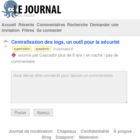
Accueil
Récents
Commentaires
Recherche
Demander une
invitation
Filtres
Se connecter
Centralisation des logs, un outil pour la sécurité
6
it-connect.fr
supervision
sysadmin
soumis par
Cascador
plus de 6 ans |
en cache
|
pas de
commentaire
Poster
Aperçu
Journal de modération
Chapeaux
Confidentialité
À propos
Blog
Diaspora*
Mastodon