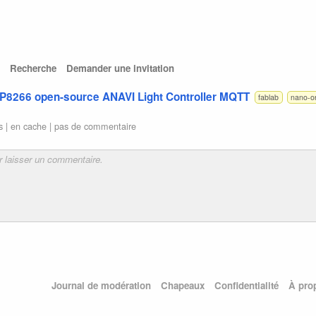
Recherche
Demander une invitation
SP8266 open-source ANAVI Light Controller MQTT
fablab
nano-o
s |
en cache
|
pas de commentaire
Journal de modération
Chapeaux
Confidentialité
À pro