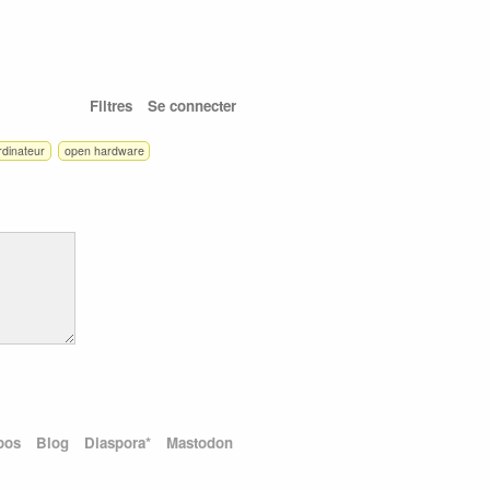
Filtres
Se connecter
rdinateur
open hardware
pos
Blog
Diaspora*
Mastodon