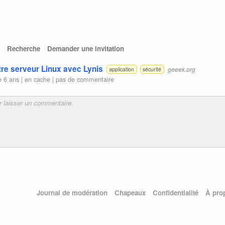
Recherche
Demander une invitation
otre serveur Linux avec Lynis
geeek.org
application
sécurité
e 6 ans |
en cache
|
pas de commentaire
Journal de modération
Chapeaux
Confidentialité
À pro