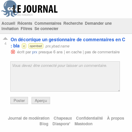
Accueil
Récents
Commentaires
Recherche
Demander une
invitation
Filtres
Se connecter
On décortique un gestionnaire de commentaires en C
4
: bla
prx.ybad.name
c
openbsd
écrit par
prx
presque 6 ans |
en cache
|
pas de commentaire
Poster
Aperçu
Journal de modération
Chapeaux
Confidentialité
À propos
Blog
Diaspora*
Mastodon