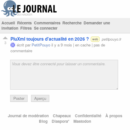
Accueil
Récents
Commentaires
Recherche
Demander une
invitation
Filtres
Se connecter
PluXml toujours d'actualité en 2026 ?
petitpouyo.fr
web
3
écrit par
PetitPouyo
il y a 9 mois |
en cache
|
pas de
commentaire
Poster
Aperçu
Journal de modération
Chapeaux
Confidentialité
À propos
Blog
Diaspora*
Mastodon