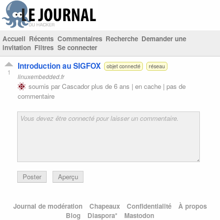
Accueil
Récents
Commentaires
Recherche
Demander une
invitation
Filtres
Se connecter
Introduction au SIGFOX
objet connecté
réseau
1
linuxembedded.fr
soumis par
Cascador
plus de 6 ans |
en cache
|
pas de
commentaire
Poster
Aperçu
Journal de modération
Chapeaux
Confidentialité
À propos
Blog
Diaspora*
Mastodon