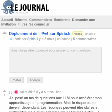
Accueil
Récents
Commentaires
Recherche
Demander une
invitation
Filtres
Se connecter
Déploiement de l’IPv6 sur Spirio.fr
spirio.fr
réseau
2
écrit par
Spirio
il y a 5 mois |
en cache
|
5 commentaires
Poster
Aperçu
salim
édité il y a 5 mois |
lien
1
J’ai posé un tas de questions aux LLM pour accélérer mon
apprentissage en programmation. Mais le risque est de
devenir dépendant. Les réponses peuvent être claires et
pertinentes mais aussi conduire sur de fausses pistes. Je