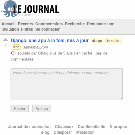
Accueil
Récents
Commentaires
Recherche
Demander une
invitation
Filtres
Se connecter
Django, une app à la fois, mis à jour
django
formation
2
sametmax.com
web
soumis par
Cloug
plus de 9 ans |
en cache
|
pas de
commentaire
Poster
Aperçu
Journal de modération
Chapeaux
Confidentialité
À propos
Blog
Diaspora*
Mastodon