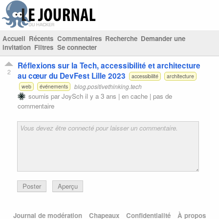
Accueil
Récents
Commentaires
Recherche
Demander une
invitation
Filtres
Se connecter
Réflexions sur la Tech, accessibilité et architecture
2
au cœur du DevFest Lille 2023
accessibilité
architecture
blog.positivethinking.tech
web
événements
soumis par
JoySch
il y a 3 ans |
en cache
|
pas de
commentaire
Poster
Aperçu
Journal de modération
Chapeaux
Confidentialité
À propos