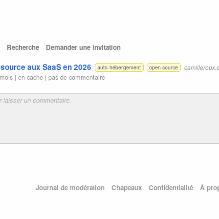
Recherche
Demander une invitation
n-source aux SaaS en 2026
camilleroux
auto-hébergement
open source
 mois |
en cache
|
pas de commentaire
Journal de modération
Chapeaux
Confidentialité
À pro