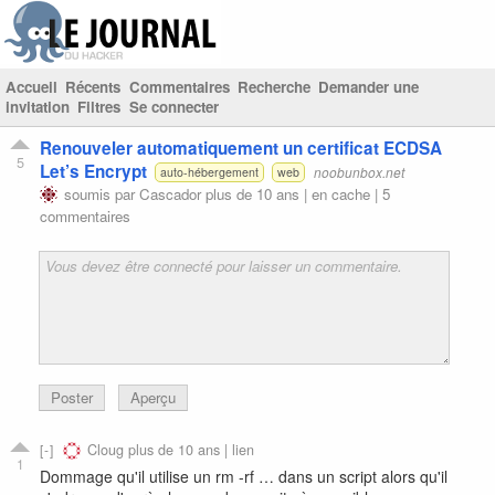
Accueil
Récents
Commentaires
Recherche
Demander une
invitation
Filtres
Se connecter
Renouveler automatiquement un certificat ECDSA
5
Let’s Encrypt
noobunbox.net
auto-hébergement
web
soumis par
Cascador
plus de 10 ans |
en cache
|
5
commentaires
Poster
Aperçu
Cloug
plus de 10 ans |
lien
1
Dommage qu'il utilise un rm -rf … dans un script alors qu'il