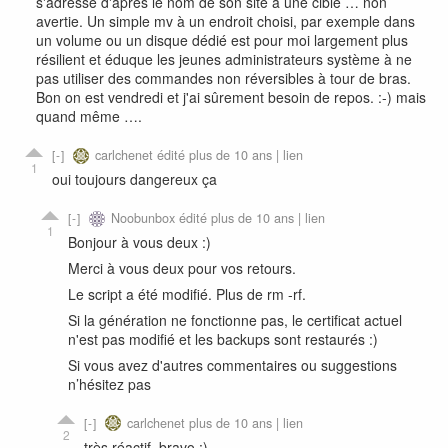
s'adresse d'après le nom de son site à une cible … non
avertie. Un simple mv à un endroit choisi, par exemple dans
un volume ou un disque dédié est pour moi largement plus
résilient et éduque les jeunes administrateurs système à ne
pas utiliser des commandes non réversibles à tour de bras.
Bon on est vendredi et j'ai sûrement besoin de repos. :-) mais
quand même ….
carlchenet
édité plus de 10 ans |
lien
1
oui toujours dangereux ça
Noobunbox
édité plus de 10 ans |
lien
1
Bonjour à vous deux :)
Merci à vous deux pour vos retours.
Le script a été modifié. Plus de rm -rf.
Si la génération ne fonctionne pas, le certificat actuel
n'est pas modifié et les backups sont restaurés :)
Si vous avez d'autres commentaires ou suggestions
n’hésitez pas
carlchenet
plus de 10 ans |
lien
2
très réactif, bravo :)