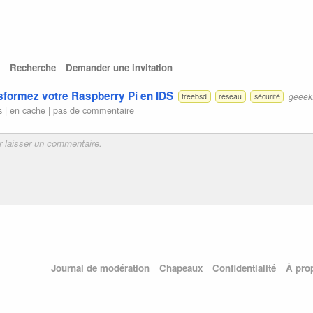
Recherche
Demander une invitation
sformez votre Raspberry Pi en IDS
geeek
freebsd
réseau
sécurité
s |
en cache
|
pas de commentaire
Journal de modération
Chapeaux
Confidentialité
À pro