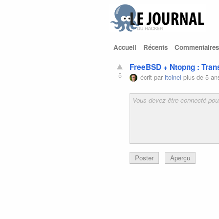
Accueil
Récents
Commentaires
FreeBSD + Ntopng : Tran
5
écrit par
ltoinel
plus de 5 an
Poster
Aperçu