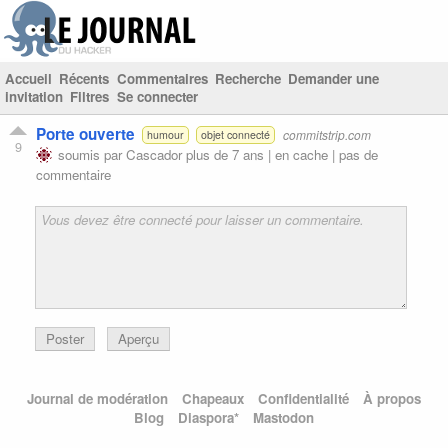
Accueil
Récents
Commentaires
Recherche
Demander une
invitation
Filtres
Se connecter
Porte ouverte
commitstrip.com
humour
objet connecté
9
soumis par
Cascador
plus de 7 ans |
en cache
|
pas de
commentaire
Poster
Aperçu
Journal de modération
Chapeaux
Confidentialité
À propos
Blog
Diaspora*
Mastodon