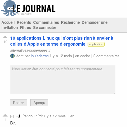
Accueil
Récents
Commentaires
Recherche
Demander une
invitation
Filtres
Se connecter
10 applications Linux qui n’ont plus rien à envier à
10
celles d’Apple en terme d’ergonomie
application
alternatives-numeriques.fr
écrit par
louisderrac
il y a 12 mois |
en cache
|
2 commentaires
Poster
Aperçu
PengouinPdt
il y a 12 mois |
lien
1
Bjr.