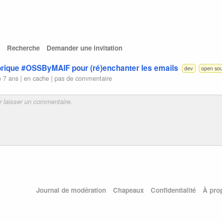
Recherche
Demander une invitation
 brique #OSSByMAIF pour (ré)enchanter les emails
dev
open so
 7 ans |
en cache
|
pas de commentaire
Journal de modération
Chapeaux
Confidentialité
À pro