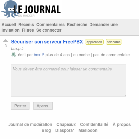
Accueil
Récents
Commentaires
Recherche
Demander une
invitation
Filtres
Se connecter
Sécuriser son serveur FreePBX
application
télécoms
3
boxip.fr
écrit par
boxIP
plus de 4 ans |
en cache
|
pas de commentaire
Poster
Aperçu
Journal de modération
Chapeaux
Confidentialité
À propos
Blog
Diaspora*
Mastodon